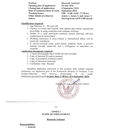
T
E
M
E
N
T
S
C
O
N
T
A
C
T