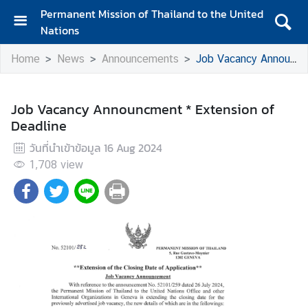
Permanent Mission of Thailand to the United
Nations
H
Home
News
Announcements
Job Vacancy Announcment * Extension of Deadline
O
M
E
Job Vacancy Announcment * Extension of
Deadline
A
B
วันที่นำเข้าข้อมูล
16 Aug 2024
O
1,708
view
U
T
U
S
S
T
A